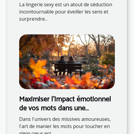
surprendre son partenaire
La lingerie sexy est un atout de séduction
incontournable pour éveiller les sens et
surprendre...
Maximiser l'impact émotionnel
de vos mots dans une
correspondance romantique
Dans l'univers des missives amoureuses,
l'art de manier les mots pour toucher en
plein cœur est...