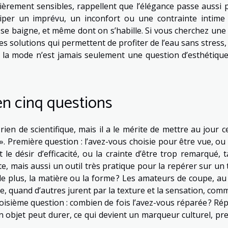
lièrement sensibles, rappellent que l’élégance passe aussi p
nticiper un imprévu, un inconfort ou une contrainte intime
 se baigne, et même dont on s’habille. Si vous cherchez une 
s solutions qui permettent de profiter de l’eau sans stress,
r la mode n’est jamais seulement une question d’esthétique,
en cinq questions
a rien de scientifique, mais il a le mérite de mettre au jour 
». Première question : l’avez-vous choisie pour être vue, ou
 le désir d’efficacité, ou la crainte d’être trop remarqué, t
, mais aussi un outil très pratique pour la repérer sur un t
le plus, la matière ou la forme ? Les amateurs de coupe, au
e, quand d’autres jurent par la texture et la sensation, com
roisième question : combien de fois l’avez-vous réparée ? Rép
u’un objet peut durer, ce qui devient un marqueur culturel, p