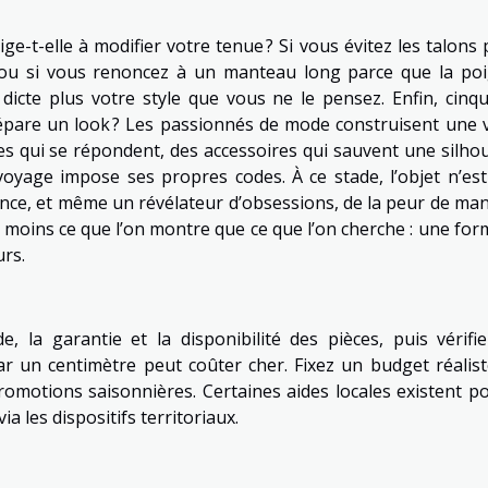
ge-t-elle à modifier votre tenue ? Si vous évitez les talons 
, ou si vous renoncez à un manteau long parce que la po
 dicte plus votre style que vous ne le pensez. Enfin, cinq
pare un look ? Les passionnés de mode construisent une v
es qui se répondent, des accessoires qui sauvent une silhou
oyage impose ses propres codes. À ce stade, l’objet n’est
rence, et même un révélateur d’obsessions, de la peur de ma
ors moins ce que l’on montre que ce que l’on cherche : une fo
urs.
, la garantie et la disponibilité des pièces, puis vérifie
r un centimètre peut coûter cher. Fixez un budget réalist
promotions saisonnières. Certaines aides locales existent po
a les dispositifs territoriaux.