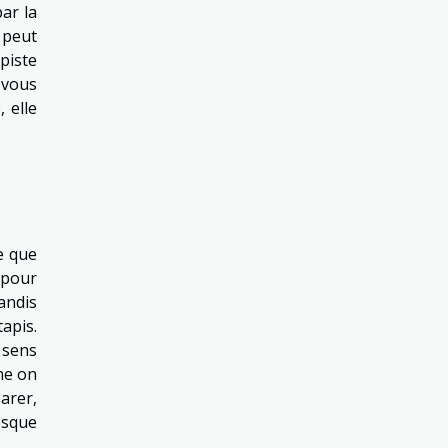
ar la
 peut
piste
 vous
 elle
ce que
 pour
andis
apis.
 sens
me on
arer,
resque