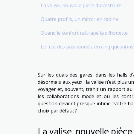
La valise, nouvelle pièce du vestiaire
Quatre profils, un miroir en cabine
Quand le confort rattrape la silhouette
Le test des passionnés, en cinq questions
Sur les quais des gares, dans les halls d
désormais aux yeux : la valise n’est plus u
voyager et, souvent, trahit un rapport au 
les collaborations mode et où les contr
question devient presque intime : votre b
choix par défaut ?
La valise, nouvelle pièce