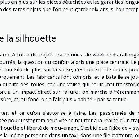
us en plus sur les pièces détachées et les garanties longue
des rares objets que l’on peut garder dix ans, si l’on accep
e la silhouette
 stop. À force de trajets fractionnés, de week-ends rallongé
urrés, la question du confort a pris une place centrale. Le 
: un kilo de plus sur la valise, c’est un kilo de moins pou
rquement. Les fabricants l’ont compris, et la bataille se jou
la qualité des roues, car une valise qui roule mal transfor
ort a un impact direct sur l’allure : on marche différemmen
re, et, au fond, on a l’air plus « habité » par sa tenue.
rter, et ce qu’on s’autorise à faire. Les passionnés de
e pour Instagram peut vite se heurter à la réalité d’un traj
silhouette et liberté de mouvement. C’est ici que l’idée de « st
s la même personne dans un taxi, dans une file d’attente, o