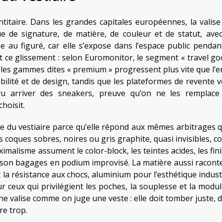
entitaire. Dans les grandes capitales européennes, la valise 
 de signature, de matière, de couleur et de statut, ave
e au figuré, car elle s’expose dans l’espace public pendan
ce glissement : selon Euromonitor, le segment « travel go
 les gammes dites « premium » progressent plus vite que l’e
ilité et de design, tandis que les plateformes de revente v
u arriver des sneakers, preuve qu’on ne les remplace
hoisit.
èce du vestiaire parce qu’elle répond aux mêmes arbitrages q
 coques sobres, noires ou gris graphite, quasi invisibles, 
alisme assument le color-block, les teintes acides, les fini
raison bagages en podium improvisé. La matière aussi racont
t la résistance aux chocs, aluminium pour l’esthétique indust
ur ceux qui privilégient les poches, la souplesse et la modul
une valise comme on juge une veste : elle doit tomber juste, 
re trop.