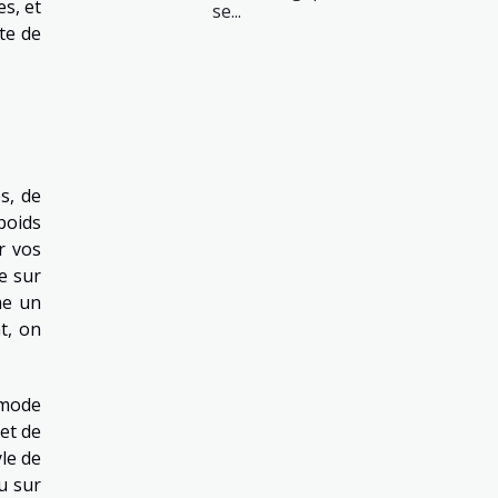
s, et
se...
te de
s, de
poids
r vos
e sur
me un
t, on
 mode
et de
yle de
u sur