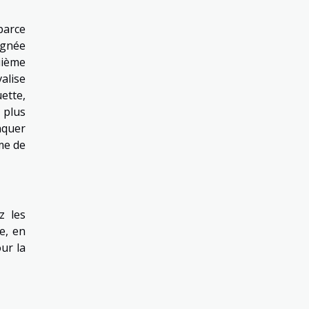
parce
ignée
uième
alise
ette,
 plus
nquer
rme de
z les
e, en
ur la