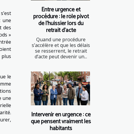
Entre urgence et
s’est
procédure : le rôle pivot
c une
de l’huissier lors du
t des
retrait d’acte
ods »
Quand une procédure
ntrée
s’accélère et que les délais
oient
se resserrent, le retrait
 plus
d’acte peut devenir un...
ue le
comme
tions
e une
rielle
arité.
Intervenir en urgence : ce
durer,
que pensent vraiment les
habitants