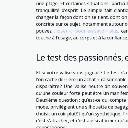
une plage. Et certaines situations, particu
tranquillité d’esprit. Le simple fait d’a
changer la façon dont on se tient, dont on
concrète sur ce sujet, notamment autour de
pouvez
cliquer ici pour en savoir plus
, ca
touche à l’usage, au corps et à la confiance.
Le test des passionnés, 
Et si votre valise vous jugeait ? Le test n’
l’on cache derrière un achat « raisonnable 
disparaître ? Une valise neutre dit souvent
qu’une couleur forte peut être un manifeste
Deuxième question : qu’est-ce qui compte 
mode, privilégient une silhouette de bagag
choisit un cuir plutôt qu’un synthétique. T
c’est s’attacher, et c’est aussi affirmer q
générationnel.