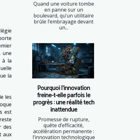
Quand une voiture tombe
en panne sur un
boulevard, qu’un utilitaire
brûle l’embrayage devant
un...
légie
porte
emier
°, une
 à la
uelle
ue la
Pourquoi l’innovation
freine-t-elle parfois le
le les
progrès : une réalité tech
coque
inattendue
s est
Promesse de rupture,
reste
quête d’efficacité,
r des
accélération permanente :
t aux
l’innovation technologique