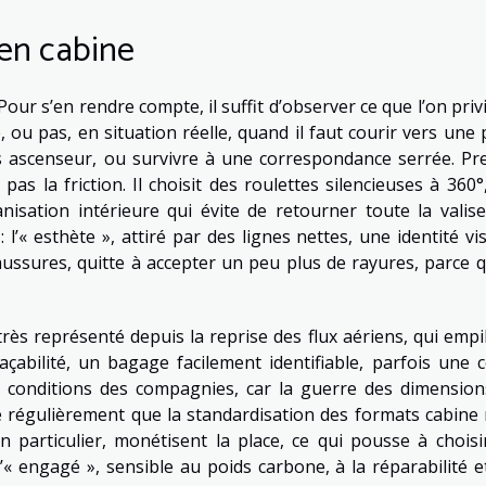
 en cabine
ur s’en rendre compte, il suffit d’observer ce que l’on privi
 ou pas, en situation réelle, quand il faut courir vers une 
 ascenseur, ou survivre à une correspondance serrée. Pr
e pas la friction. Il choisit des roulettes silencieuses à 360
isation intérieure qui évite de retourner toute la valise
l’« esthète », attiré par des lignes nettes, une identité vis
aussures, quitte à accepter un peu plus de rayures, parce q
 très représenté depuis la reprise des flux aériens, qui empi
açabilité, un bagage facilement identifiable, parfois une 
les conditions des compagnies, car la guerre des dimension
 régulièrement que la standardisation des formats cabine 
en particulier, monétisent la place, ce qui pousse à choisi
l’« engagé », sensible au poids carbone, à la réparabilité e