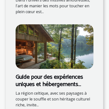
Dans l'univers des missives amoureuses,
l'art de manier les mots pour toucher en
plein cœur est...
Guide pour des expériences
uniques et hébergements
naturels en région celtique
La région celtique, avec ses paysages à
couper le souffle et son héritage culturel
riche, invite...