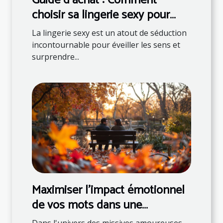
Guide d'achat : Comment
choisir sa lingerie sexy pour
surprendre son partenaire
La lingerie sexy est un atout de séduction
incontournable pour éveiller les sens et
surprendre...
Maximiser l'impact émotionnel
de vos mots dans une
correspondance romantique