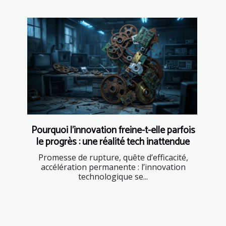
Pourquoi l’innovation freine-t-elle parfois
le progrès : une réalité tech inattendue
Promesse de rupture, quête d’efficacité,
accélération permanente : l’innovation
technologique se...