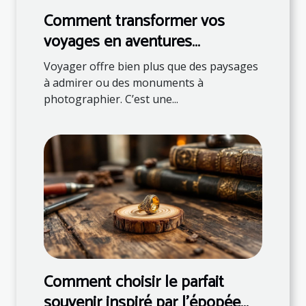
Comment transformer vos
voyages en aventures
éducatives ?
Voyager offre bien plus que des paysages
à admirer ou des monuments à
photographier. C’est une...
Comment choisir le parfait
souvenir inspiré par l'épopée