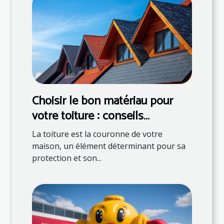
Choisir le bon matériau pour
votre toiture : conseils
d'experts
La toiture est la couronne de votre
maison, un élément déterminant pour sa
protection et son...