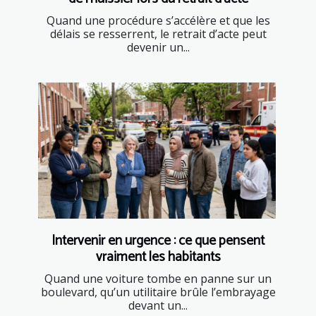
Quand une procédure s’accélère et que les
délais se resserrent, le retrait d’acte peut
devenir un...
Intervenir en urgence : ce que pensent
vraiment les habitants
Quand une voiture tombe en panne sur un
boulevard, qu’un utilitaire brûle l’embrayage
devant un...