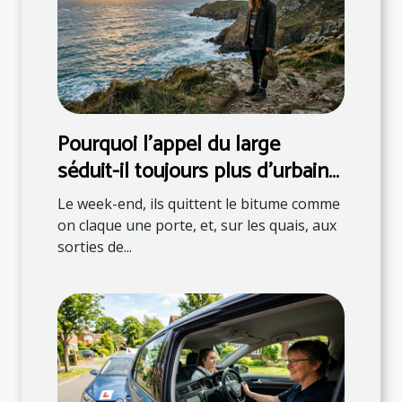
Pourquoi l’appel du large
séduit-il toujours plus d’urbains
?
Le week-end, ils quittent le bitume comme
on claque une porte, et, sur les quais, aux
sorties de...