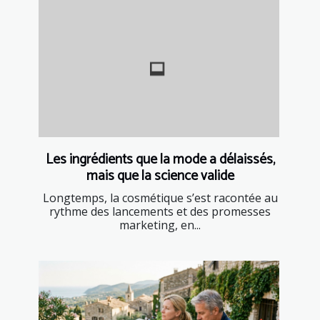
Les ingrédients que la mode a délaissés,
mais que la science valide
Longtemps, la cosmétique s’est racontée au
rythme des lancements et des promesses
marketing, en...