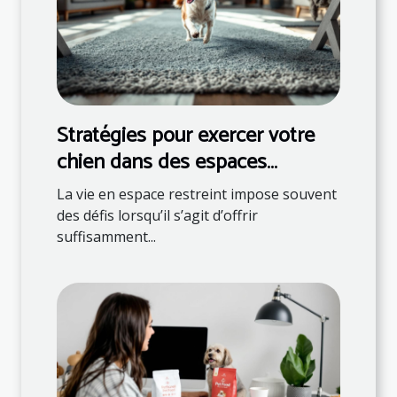
Stratégies pour exercer votre
chien dans des espaces
restreints
La vie en espace restreint impose souvent
des défis lorsqu’il s’agit d’offrir
suffisamment...