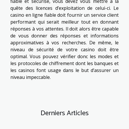
fiable et sécurisé, vous devez vous mettre à la
quête des licences d’exploitation de celui-ci. Le
casino en ligne fiable doit fournir un service client
performant qui serait meilleur tout en donnant
réponses à vos attentes. Il doit alors être capable
de vous donner des réponses et informations
approximatives à vos recherches. De même, le
niveau de sécurité de votre casino doit être
optimal. Vous pouvez vérifier donc les modes et
les protocoles de chiffrement dont les banques et
les casinos font usage dans le but d’assurer un
niveau impeccable.
Derniers Articles