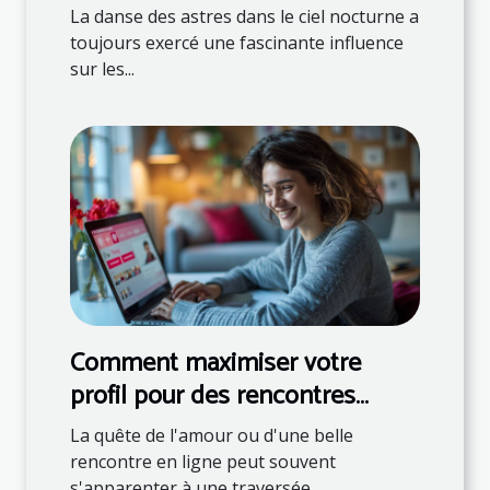
décisions quotidiennes
La danse des astres dans le ciel nocturne a
toujours exercé une fascinante influence
sur les...
Comment maximiser votre
profil pour des rencontres
réussies en ligne
La quête de l'amour ou d'une belle
rencontre en ligne peut souvent
s'apparenter à une traversée...