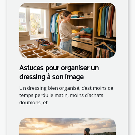
Astuces pour organiser un
dressing à son image
Un dressing bien organisé, c’est moins de
temps perdu le matin, moins d’achats
doublons, et...