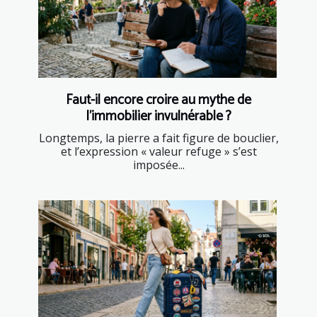
Faut-il encore croire au mythe de
l’immobilier invulnérable ?
Longtemps, la pierre a fait figure de bouclier,
et l’expression « valeur refuge » s’est
imposée...