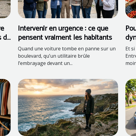
re
Intervenir en urgence : ce que
Pou
s de
pensent vraiment les habitants
dyn
ass
Quand une voiture tombe en panne sur un
Et si
boulevard, qu’un utilitaire brûle
Entr
l’embrayage devant un...
moins