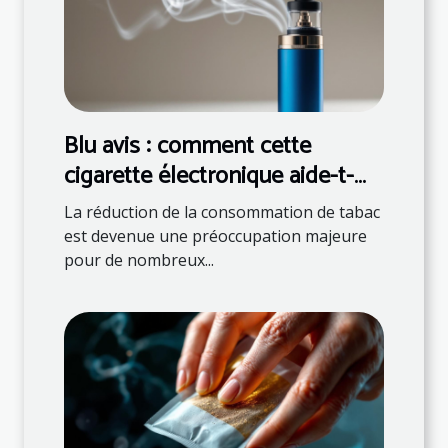
Blu avis : comment cette
cigarette électronique aide-t-
elle à réduire la consommation
La réduction de la consommation de tabac
de tabac
est devenue une préoccupation majeure
pour de nombreux...