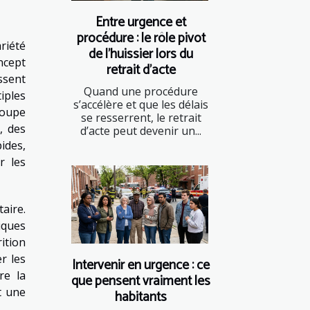
Entre urgence et
procédure : le rôle pivot
riété
de l’huissier lors du
ncept
retrait d’acte
ssent
Quand une procédure
iples
s’accélère et que les délais
roupe
se resserrent, le retrait
, des
d’acte peut devenir un...
ides,
r les
aire.
iques
ition
r les
Intervenir en urgence : ce
re la
que pensent vraiment les
t une
habitants