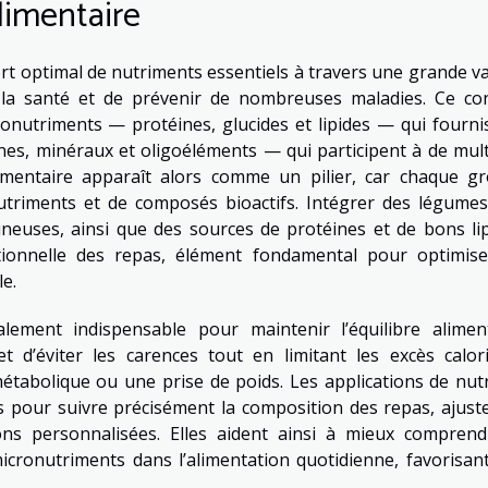
limentaire
ort optimal de nutriments essentiels à travers une grande va
r la santé et de prévenir de nombreuses maladies. Ce co
ronutriments — protéines, glucides et lipides — qui fourni
ines, minéraux et oligoéléments — qui participent à de mult
alimentaire apparaît alors comme un pilier, car chaque g
nutriments et de composés bioactifs. Intégrer des légumes
ineuses, ainsi que des sources de protéines et de bons lip
tionnelle des repas, élément fondamental pour optimise
le.
lement indispensable pour maintenir l’équilibre aliment
d’éviter les carences tout en limitant les excès calor
métabolique ou une prise de poids. Les applications de nutr
s pour suivre précisément la composition des repas, ajuste
ns personnalisées. Elles aident ainsi à mieux comprend
icronutriments dans l’alimentation quotidienne, favorisan