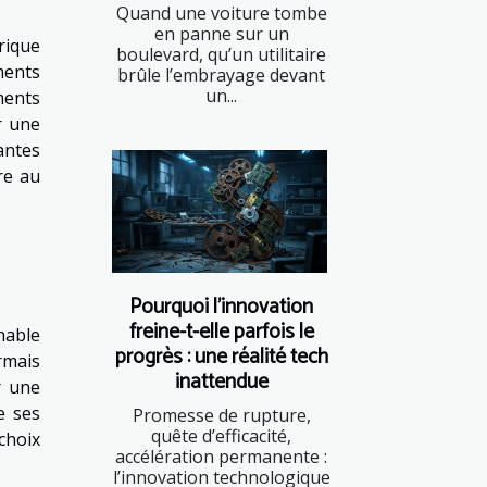
Quand une voiture tombe
en panne sur un
rique
boulevard, qu’un utilitaire
ments
brûle l’embrayage devant
un...
ments
r une
antes
re au
Pourquoi l’innovation
freine-t-elle parfois le
nable
progrès : une réalité tech
rmais
inattendue
r une
e ses
Promesse de rupture,
quête d’efficacité,
choix
accélération permanente :
l’innovation technologique