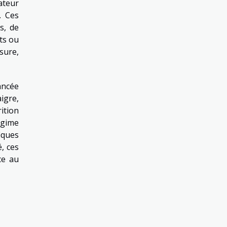
sateur
. Ces
s, de
ts ou
sure,
ancée
igre,
ition
égime
iques
é, ces
ce au