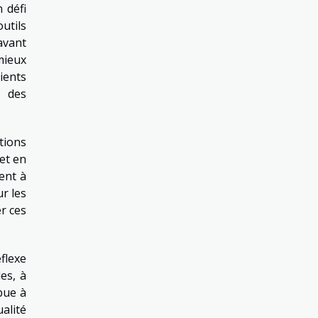
 défi
utils
avant
mieux
ients
s des
tions
fet en
ent à
ur les
r ces
flexe
es, à
bue à
ualité