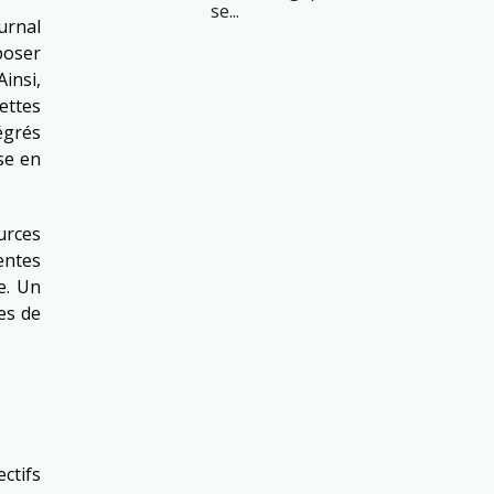
se...
urnal
poser
insi,
ettes
égrés
se en
ources
entes
e. Un
es de
ctifs