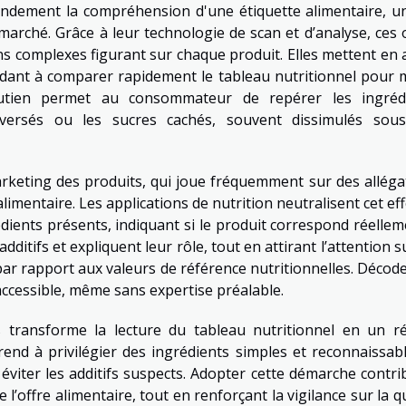
grandement la compréhension d'une étiquette alimentaire, un
arché. Grâce à leur technologie de scan et d’analyse, ces o
ns complexes figurant sur chaque produit. Elles mettent en 
 aidant à comparer rapidement le tableau nutritionnel pour 
outien permet au consommateur de repérer les ingréd
roversés ou les sucres cachés, souvent dissimulés sou
arketing des produits, qui joue fréquemment sur des alléga
limentaire. Les applications de nutrition neutralisent cet ef
dients présents, indiquant si le produit correspond réellem
additifs et expliquent leur rôle, tout en attirant l’attention s
par rapport aux valeurs de référence nutritionnelles. Décode
ccessible, même sans expertise préalable.
ns transforme la lecture du tableau nutritionnel en un ré
rend à privilégier des ingrédients simples et reconnaissabl
 éviter les additifs suspects. Adopter cette démarche contri
de l’offre alimentaire, tout en renforçant la vigilance sur la q