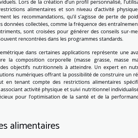
iduels. Lors de la création d’un profil personnalisé, l’utili
strictions alimentaires et son niveau d’activité physique
ent les recommandations, qu’il s’agisse de perte de poid
es données collectées, comme la fréquence des entraînemen
riments, sont croisées pour générer des conseils sur-me
on souvent rencontrées dans les programmes standards.
ncemétrique dans certaines applications représente une av
re la composition corporelle (masse grasse, masse ma
 des objectifs nutritionnels à atteindre. Un expert en nutr
utions numériques offrant la possibilité de construire un r
ut en tenant compte des restrictions alimentaires spécif
 associant activité physique et suivi nutritionnel individualis
écieux pour l’optimisation de la santé et de la performan
es alimentaires