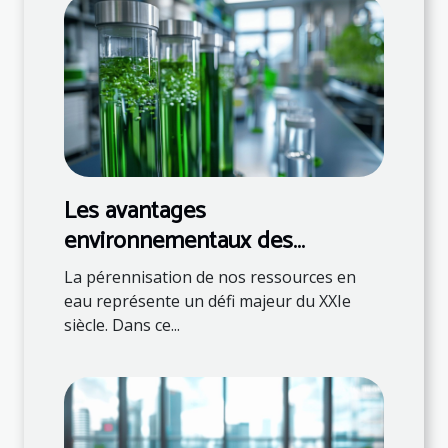
Les avantages
environnementaux des
systèmes de traitement de
La pérennisation de nos ressources en
l'eau modernes
eau représente un défi majeur du XXIe
siècle. Dans ce...